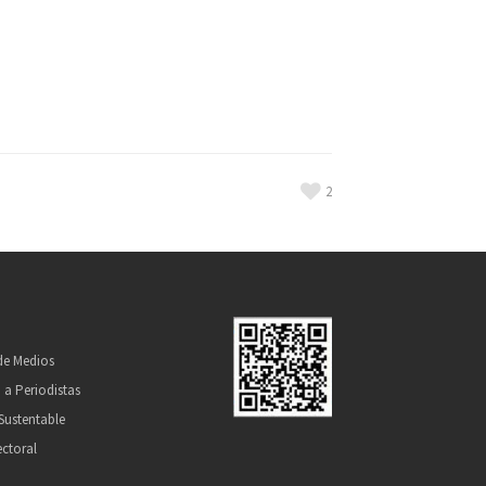
2
 de Medios
 a Periodistas
Sustentable
ectoral