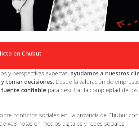
licto en Chubut
dos y perspectivas expertas,
ayudamos a nuestros cli
 y tomar decisiones.
Desde la valoración de empresas ha
 fuente confiable
para descifrar la complejidad de los
bre conflictos sociales en la provincia de Chubut con
de 408 notas en medios digitales y redes sociales.