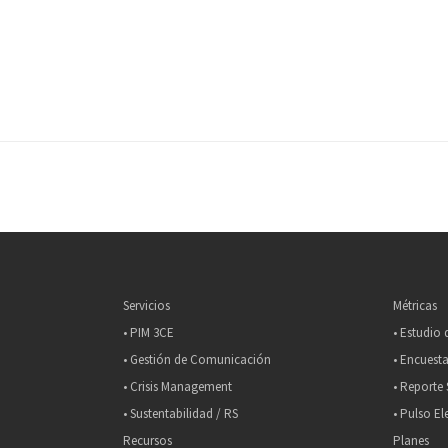
Servicios
Métricas
• PIM 3CE
• Estudio
• Gestión de Comunicación
• Encuesta
• Crisis Management
• Reporte 
• Sustentabilidad / RS
• Pulso El
Recursos
Planes