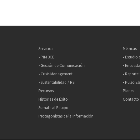
Servicios
Métricas
• PIM 3CE
• Estudio
• Gestión de Comunicación
• Encuesta
• Crisis Management
• Reporte 
• Sustentabilidad / RS
• Pulso El
Recursos
Planes
Historias de Éxito
Contacto
Sumate al Equipo
Protagonistas de la Información