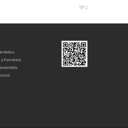
1
 de Medios
 a Periodistas
Sustentable
ectoral