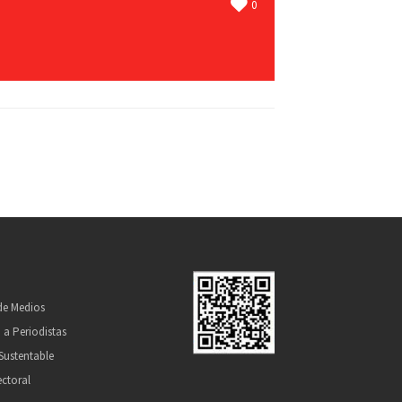
0
 de Medios
 a Periodistas
Sustentable
ectoral