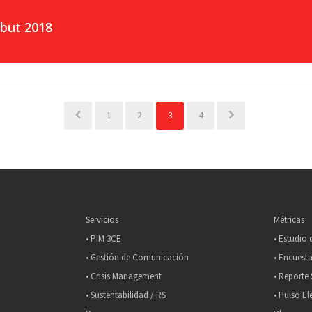
but 2018
1
2
3
4
Servicios
Métricas
• PIM 3CE
• Estudio
• Gestión de Comunicación
• Encuesta
• Crisis Management
• Reporte 
• Sustentabilidad / RS
• Pulso El